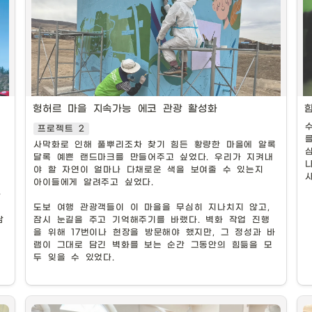
헝허르 마을 지속가능 에코 관광 활성화
프로젝트 2
사막화로 인해 풀뿌리조차 찾기 힘든 황량한 마을에 알록
디자인이 돋보인 벽화 작업중
달록 예쁜 랜드마크를 만들어주고 싶었다. 우리가 지켜내
야 할 자연이 얼마나 다채로운 색을 보여줄 수 있는지 
아이들에게 알려주고 싶었다.

마
무
도보 여행 관광객들이 이 마을을 무심히 지나치지 않고, 
남
잠시 눈길을 주고 기억해주기를 바랬다. 벽화 작업 진행
을 위해 17번이나 현장을 방문해야 했지만, 그 정성과 바
진
램이 그대로 담긴 벽화를 보는 순간 그동안의 힘듦을 모
두 잊을 수 있었다.