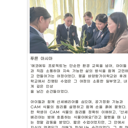
의 나오지 않았던 축제라는 긍정적인 평가를 받았다
푸른 아시아
‘에코에듀 프로젝트’는 단순한 환경 교육을 넘어, 아이들
과 직접 소통하며 지속 가능한 삶의 방식을 함께 고민
축제 이틀동안 쓰레기를 주은 참가자들에게는 마을 
고 만들어가는 여정이었다. 몽골 바양항가이학교와 후레
학교에서 진행된 수업은 그 여정의 소중한 일부였고, 내
여성들이 손수 만든 간세인형을 선물해주었다
게 깊은 인상

을 남긴 순간들이었다.

아이들과 함께 산세베리아를 심으며, 공기정화 기능과 
CAM 식물의 원리를 설명하고 함께 손을 흙에 묻혔다. 
한 학생이 CAM 식물의 원리를 정확히 이해하고, “산세
베리아는 밤에 호흡하는 식물이에요!”라고 말했을 때 나
는 정말 감동을 받았다. 짧은 수업이었지만, 그 안에서 
지식이 연결되고, 이해가 피어나는 순간이었다. 그 한 